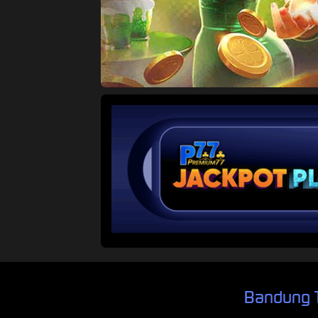
Bandung T