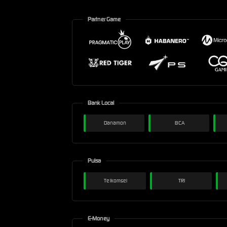
Partner Game
Bank Local
Danamon
BCA
Pulsa
Telkomsel
TRI
E-Money