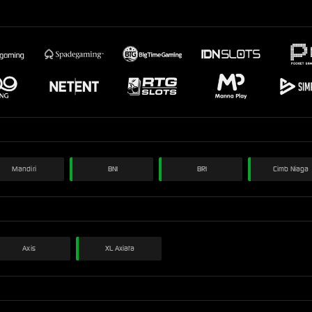
Mandiri
BNI
BRI
Cimb Niaga
Axis
XL Axiata